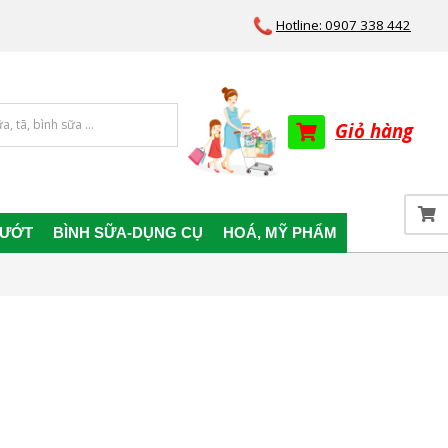
Hotline: 0907 338 442
Giỏ hàng
 ƯỚT
BÌNH SỮA-DỤNG CỤ
HOÁ, MỸ PHẨM