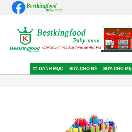
Skip
to
content
Bestkingfood
Baby-
DANH MỤC
SỮA CHO BÉ
SỮA CHO MẸ
mum