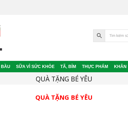
 BẦU
SỮA VÌ SỨC KHỎE
TÃ, BỈM
THỰC PHẨM
KHĂN
Primary
Navigation
QUÀ TẶNG BÉ YÊU
Menu
QUÀ TẶNG BÉ YÊU