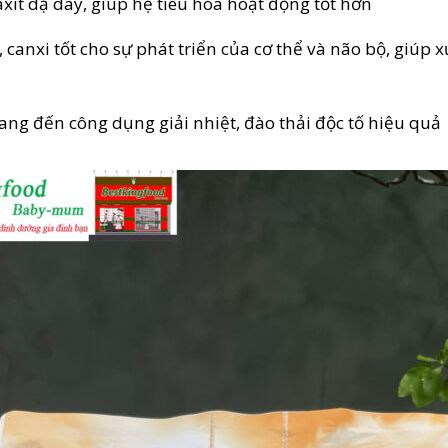
xit dạ dày, giúp hệ tiêu hóa hoạt động tốt hơn
sắt, canxi tốt cho sự phát triển của cơ thể và não bộ, giú
ng đến công dụng giải nhiệt, đào thải độc tố hiệu quả