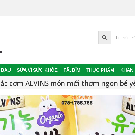
 BẦU
SỮA VÌ SỨC KHỎE
TÃ, BỈM
THỰC PHẨM
KHĂN
Primary
Navigation
rắc cơm ALVINS món mới thơm ngon bé y
Menu