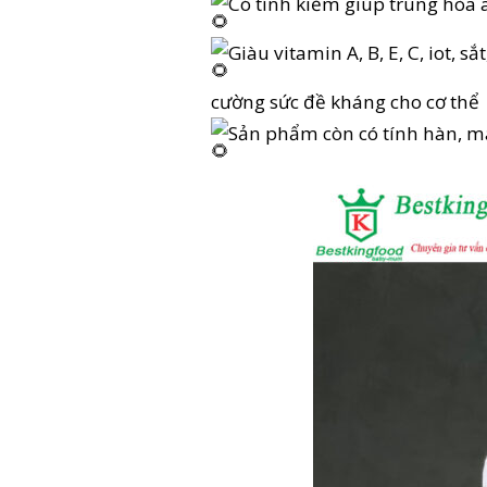
Có tính kiềm giúp trung hòa a
Giàu vitamin A, B, E, C, iot, 
cường sức đề kháng cho cơ thể
Sản phẩm còn có tính hàn, ma