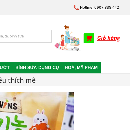
Hotline: 0907 338 442
Giỏ hàng
 ƯỚT
BÌNH SỮA-DỤNG CỤ
HOÁ, MỸ PHẨM
êu thích mê