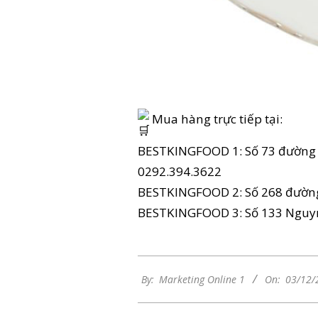
Mua hàng trực tiếp tại:
BESTKINGFOOD 1: Số 73 đường 
0292.394.3622
BESTKINGFOOD 2: Số 268 đường
BESTKINGFOOD 3: Số 133 Nguyn
2023-
By:
Marketing Online 1
On:
03/12/
12-
03