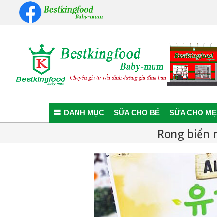
Skip
to
content
Bestkingfood
Baby-
DANH MỤC
SỮA CHO BÉ
SỮA CHO MẸ
mum
Rong biển 