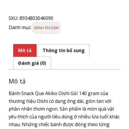
Bánh
Oishi
SKU:
8934803046090
AKIKO
Vị
Danh mục:
BÁNH ĂN DẶM
Phô
Mai
140
Mô tả
Thông tin bổ sung
gram
số
Đánh giá (0)
lượng
Mô tả
Bánh Snack Que Akiko Oishi Gói 140 gram của
thương hiệu Oishi có dạng ống dài, giòn tan với
phần nhân thơm ngon. Sản phẩm là món quà vặt
yêu thích của người tiêu dùng ở nhiều lứa tuổi khác
nhau. Những chiếc bánh được đóng theo từng