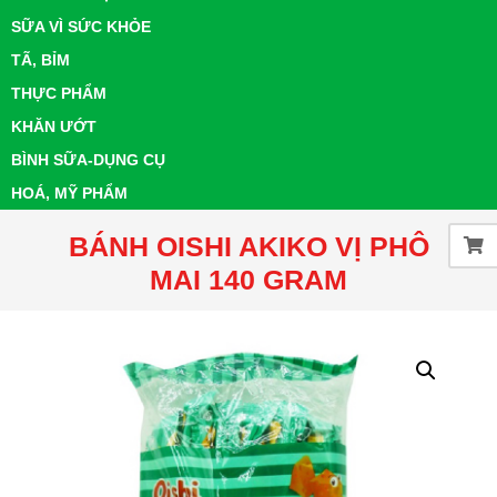
SỮA VÌ SỨC KHỎE
TÃ, BỈM
THỰC PHẨM
KHĂN ƯỚT
BÌNH SỮA-DỤNG CỤ
HOÁ, MỸ PHẨM
BÁNH OISHI AKIKO VỊ PHÔ
MAI 140 GRAM