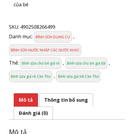
của bé
BÌNH
SỮA
SKU:
4902508266499
PIGEON
PP
Danh mục:
,
BÌNH SỮA-DỤNG CỤ
VUÔNG
120ML
BÌNH SỮA-NƯỚC NHẬP CÁC NƯỚC KHÁC
số
lượng
Thẻ:
,
,
Bình sữa cho bé giá rẻ
Bình sữa cho bé giá tốt
,
Bình sữa giá rẻ Cần Thơ
Bình sữa giá tốt Cần Thơ
Mô tả
Thông tin bổ sung
Đánh giá (0)
Mô tả