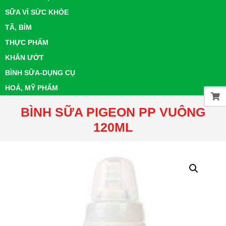
SỮA VÌ SỨC KHỎE
TÃ, BỈM
THỰC PHẨM
KHĂN ƯỚT
BÌNH SỮA-DỤNG CỤ
HOÁ, MỸ PHẨM
BÌNH SỮA PIGEON PP VUÔNG
120ML