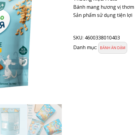
Bánh mang hương vị thơm
Sản phẩm sử dụng tiện lợi
Bánh
nhập
SKU:
4600338010403
FRUTONYANYA
Bánh
Danh mục:
BÁNH ĂN DẶM
Quy
Ăn
Dặm
Lúa
Mì
120g
6m+
số
lượng