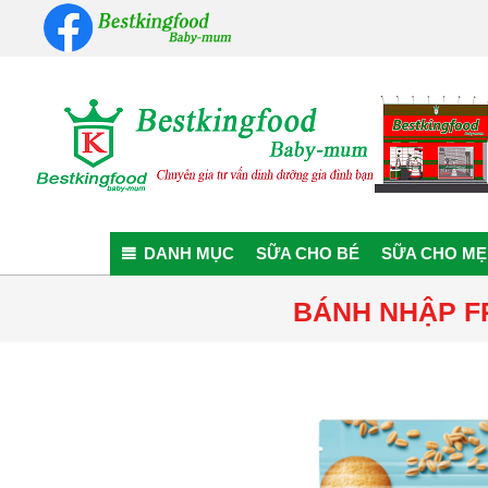
Skip
to
content
Bestkingfood
Baby-
DANH MỤC
SỮA CHO BÉ
SỮA CHO MẸ
mum
BÁNH NHẬP F