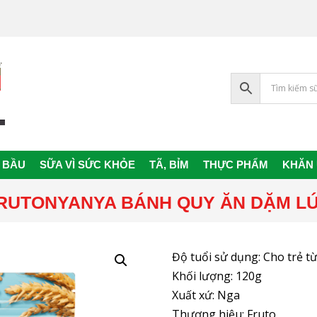
 BẦU
SỮA VÌ SỨC KHỎE
TÃ, BỈM
THỰC PHẨM
KHĂN
Primary
Navigation
RUTONYANYA BÁNH QUY ĂN DẶM LÚA
Menu
Độ tuổi sử dụng: Cho trẻ từ
Khối lượng: 120g
Xuất xứ: Nga
Thương hiệu: Fruto