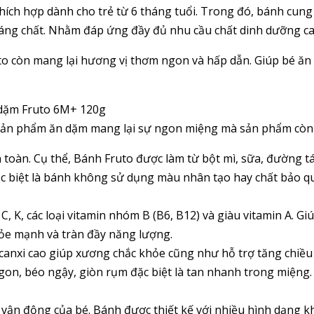
hích hợp dành cho trẻ từ 6 tháng tuổi. Trong đó, bánh cung
oáng chất. Nhằm đáp ứng đầy đủ nhu cầu chất dinh dưỡng cao
uto còn mang lại hương vị thơm ngon và hấp dẫn. Giúp bé ă
 dặm Fruto 6M+ 120g
 sản phẩm ăn dặm mang lại sự ngon miệng mà sản phẩm còn
toàn. Cụ thể, Bánh Fruto được làm từ bột mì, sữa, đường tá
ặc biệt là bánh không sử dụng màu nhân tạo hay chất bảo q
C, K, các loại vitamin nhóm B (B6, B12) và giàu vitamin A. Giú
khỏe mạnh và tràn đầy năng lượng.
anxi cao giúp xương chắc khỏe cũng như hỗ trợ tăng chiều 
, béo ngậy, giòn rụm đặc biệt là tan nhanh trong miệng. V
n vận động của bé. Bánh được thiết kế với nhiều hình dạng 