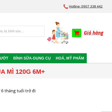
Hotline: 0907 338 442
Giỏ hàng
 ƯỚT
BÌNH SỮA-DỤNG CỤ
HOÁ, MỸ PHẨM
 MÌ 120G 6M+
 6 tháng tuổi trở đi