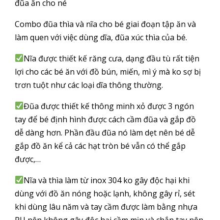
đũa ăn cho né
Combo đũa thìa và nĩa cho bé giai đoạn tập ăn và
làm quen với việc dùng dĩa, đũa xúc thìa của bé.
Nĩa được thiết kế răng cưa, dạng đầu tù rất tiện
lợi cho các bé ăn với đồ bún, miến, mì ý mà ko sợ bị
trơn tuột như các loại dĩa thông thường.
Đũa được thiết kế thông minh xỏ được 3 ngón
tay để bé định hình được cách cầm đũa và gắp đồ
dễ dàng hơn. Phần đầu đũa nó làm dẹt nên bé dễ
gắp đồ ăn kể cả các hạt tròn bé vẫn có thể gắp
được,…
Nĩa và thìa làm từ inox 304 ko gây độc hại khi
dùng với đồ ăn nóng hoặc lạnh, không gây rỉ, sét
khi dùng lâu năm và tay cầm được làm bằng nhựa
PU nên không gây độc hại cầm mịn và chắn tay nên