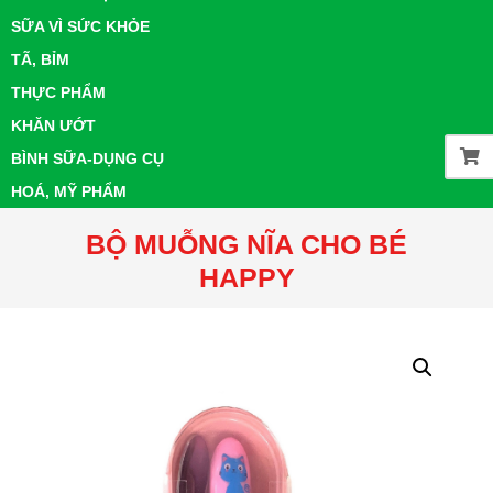
SỮA VÌ SỨC KHỎE
TÃ, BỈM
THỰC PHẨM
KHĂN ƯỚT
BÌNH SỮA-DỤNG CỤ
HOÁ, MỸ PHẨM
BỘ MUỖNG NĨA CHO BÉ
HAPPY