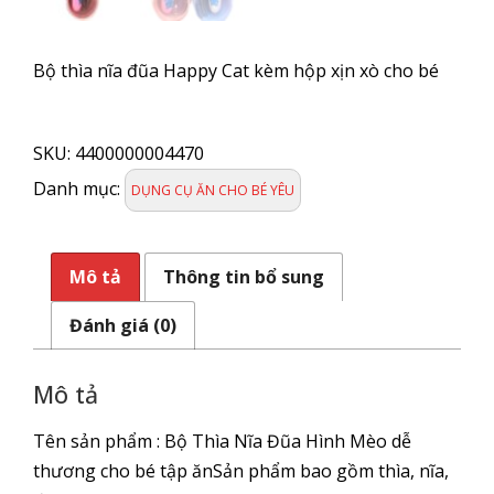
Bộ thìa nĩa đũa Happy Cat kèm hộp xịn xò cho bé
Bộ
muỗng
SKU:
4400000004470
nĩa
cho
Danh mục:
DỤNG CỤ ĂN CHO BÉ YÊU
bé
Happy
số
Mô tả
Thông tin bổ sung
lượng
Đánh giá (0)
Mô tả
Tên sản phẩm : Bộ Thìa Nĩa Đũa Hình Mèo dễ
thương cho bé tập ănSản phẩm bao gồm thìa, nĩa,