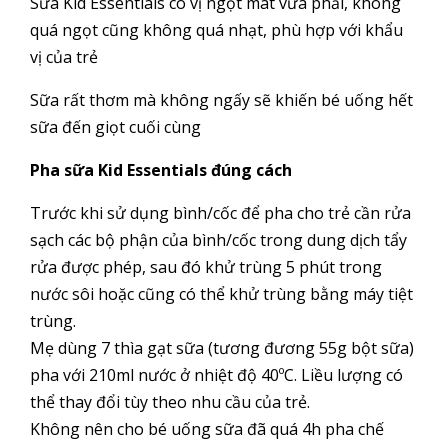
Sữa Kid Essentials có vị ngọt mát vừa phải, không
quá ngọt cũng không quá nhạt, phù hợp với khẩu
vị của trẻ
Sữa rất thơm mà không ngấy sẽ khiến bé uống hết
sữa đến giọt cuối cùng
Pha sữa Kid Essentials đúng cách
Trước khi sử dụng bình/cốc để pha cho trẻ cần rửa
sạch các bộ phận của bình/cốc trong dung dịch tẩy
rửa được phép, sau đó khử trùng 5 phút trong
nước sôi hoặc cũng có thể khử trùng bằng máy tiệt
trùng.
Mẹ dùng 7 thìa gạt sữa (tương đương 55g bột sữa)
pha với 210ml nước ở nhiệt độ 40ºC. Liều lượng có
thể thay đổi tùy theo nhu cầu của trẻ.
Không nên cho bé uống sữa đã quá 4h pha chế