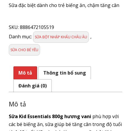
Sữa đặc biệt dành cho trẻ biếng ăn, chậm tăng cân
SỮA
BỘT
SKU:
8886472105519
NESTLE
Kid
Danh mục:
,
SỮA BỘT NHẬP KHẨU CHÂU ÂU
Essentials
vị
SỮA CHO BÉ YÊU
Vani
lon
850g
Mô tả
Thông tin bổ sung
số
lượng
Đánh giá (0)
Mô tả
Sữa Kid Essentials 800g hương vani
phù hợp với
các bé biếng ăn, sữa giúp bé tăng cân trong độ tuổi