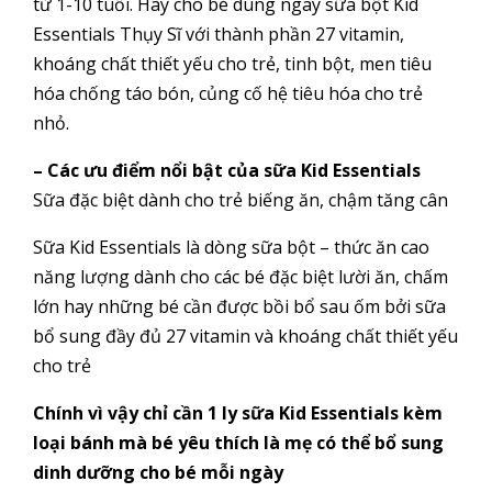
từ 1-10 tuổi. Hãy cho bé dùng ngay sữa bột Kid
Essentials Thụy Sĩ với thành phần 27 vitamin,
khoáng chất thiết yếu cho trẻ, tinh bột, men tiêu
hóa chống táo bón, củng cố hệ tiêu hóa cho trẻ
nhỏ.
– Các ưu điểm nổi bật của sữa Kid Essentials
Sữa đặc biệt dành cho trẻ biếng ăn, chậm tăng cân
Sữa Kid Essentials là dòng sữa bột – thức ăn cao
năng lượng dành cho các bé đặc biệt lười ăn, chấm
lớn hay những bé cần được bồi bổ sau ốm bởi sữa
bổ sung đầy đủ 27 vitamin và khoáng chất thiết yếu
cho trẻ
Chính vì vậy chỉ cần 1 ly sữa Kid Essentials kèm
loại bánh mà bé yêu thích là mẹ có thể bổ sung
dinh dưỡng cho bé mỗi ngày