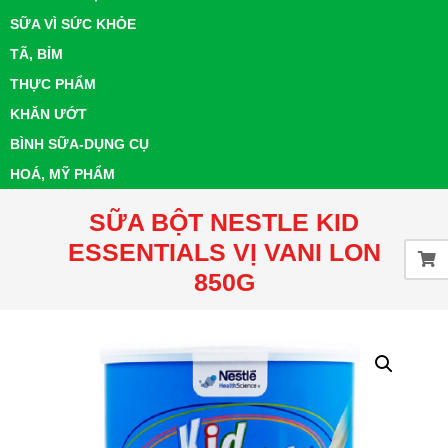
SỮA VÌ SỨC KHỎE
TÃ, BỈM
THỰC PHẨM
KHĂN ƯỚT
BÌNH SỮA-DỤNG CỤ
HOÁ, MỸ PHẨM
SỮA BỘT NESTLE KID
ESSENTIALS VỊ VANI LON
850G