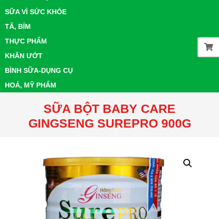
SỮA VÌ SỨC KHỎE
TÃ, BỈM
THỰC PHẨM
KHĂN ƯỚT
BÌNH SỮA-DỤNG CỤ
HOÁ, MỸ PHẨM
SỮA BỘT BABY CARE
GINGSENG SUREPRO 900G