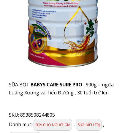
SỮA BỘT
BABYS CARE SURE PRO
, 900g – ngừa
Loãng Xương và Tiểu Đường , 30 tuổi trở lên
SỮA
BỘT
SKU:
8938508244805
BABY
CARE
Danh mục:
,
,
SỮA CHO NGƯỜI GIÀ
SỮA ĐIỀU TRỊ
GINGSENG