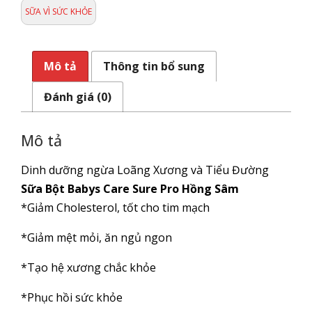
SUREPRO
SỮA VÌ SỨC KHỎE
900g
số
lượng
Mô tả
Thông tin bổ sung
Đánh giá (0)
Mô tả
Dinh dưỡng ngừa Loãng Xương và Tiểu Đường
Sữa Bột Babys Care Sure Pro Hồng Sâm
*Giảm Cholesterol, tốt cho tim mạch
*Giảm mệt mỏi, ăn ngủ ngon
*Tạo hệ xương chắc khỏe
*Phục hồi sức khỏe