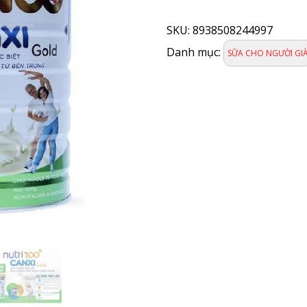
SỮA
BỘT
SKU:
8938508244997
NUTRI100
CANXIN
Danh mục:
SỮA CHO NGƯỜI GI
GOLD
900g
số
lượng