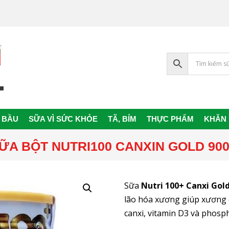
 BẦU
SỮA VÌ SỨC KHỎE
TÃ, BỈM
THỰC PHẨM
KHĂN
Primary
Navigation
ỮA BỘT NUTRI100 CANXIN GOLD 90
Menu
Sữa
Nutri 100+ Canxi Gol
lão hóa xương giúp xương 
canxi, vitamin D3 và phosp