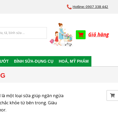
Hotline: 0907 338 442
Giỏ hàng
 ƯỚT
BÌNH SỮA-DỤNG CỤ
HOÁ, MỸ PHẨM
0G
d
là một loại sữa giúp ngăn ngừa
chắc khỏe từ bên trong. Giàu
hor.