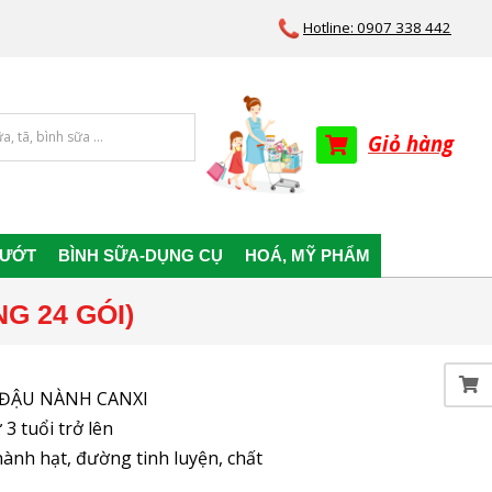
Hotline: 0907 338 442
Giỏ hàng
 ƯỚT
BÌNH SỮA-DỤNG CỤ
HOÁ, MỸ PHẨM
G 24 GÓI)
K ĐẬU NÀNH CANXI
3 tuổi trở lên
ành hạt, đường tinh luyện, chất