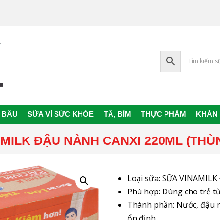
 BẦU
SỮA VÌ SỨC KHỎE
TÃ, BỈM
THỰC PHẨM
KHĂN
Primary
Navigation
MILK ĐẬU NÀNH CANXI 220ML (THÙN
Menu
Loại sữa: SỮA VINAMIL
Phù hợp: Dùng cho trẻ từ 
Thành phần: Nước, đậu n
ổn định,…