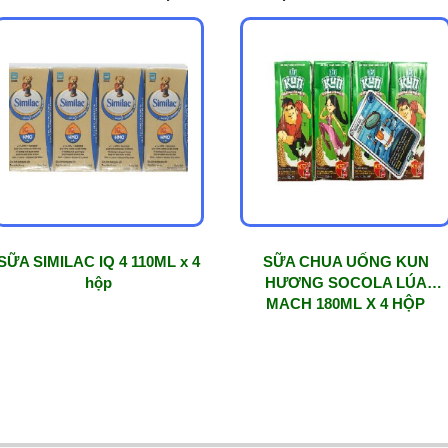
SỮA SIMILAC IQ 4 110ML x 4
SỮA CHUA UỐNG KUN
hộp
HƯƠNG SOCOLA LÚA
MACH 180ML X 4 HỘP