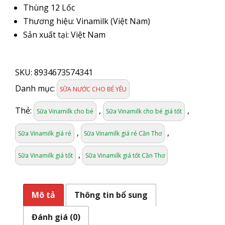
Thùng 12 Lốc
Thương hiệu: Vinamilk (Việt Nam)
Sản xuất tại: Việt Nam
SỮA
VINAMILK
SKU:
8934673574341
HƯƠNG
DÂU
Danh mục:
SỮA NƯỚC CHO BÉ YÊU
180ML
X
Thẻ:
,
,
Sữa Vinamilk cho bé
Sữa Vinamilk cho bé giá tốt
4
HỘP
,
,
Sữa Vinamilk giá rẻ
Sữa Vinamilk giá rẻ Cần Thơ
số
lượng
,
Sữa Vinamilk giá tốt
Sữa Vinamilk giá tốt Cần Thơ
Mô tả
Thông tin bổ sung
Đánh giá (0)