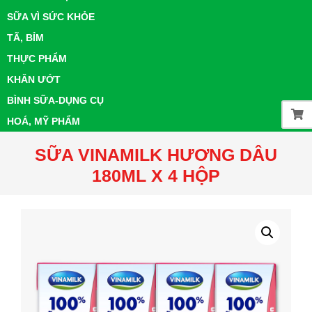
SỮA VÌ SỨC KHỎE
TÃ, BỈM
THỰC PHẨM
KHĂN ƯỚT
BÌNH SỮA-DỤNG CỤ
HOÁ, MỸ PHẨM
SỮA VINAMILK HƯƠNG DÂU
180ML X 4 HỘP