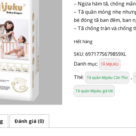
– Ngừa hăm tã, chống mẩn 
– Tã quần mỏng nhẹ nhưng 
bé đóng tã ban đêm, ban n
– Tã chống tràn và chống 
Hết hàng
SKU:
6971775679859XL
Danh mục:
TÃ MIJUKU
Thẻ:
,
Tã quần Mijuku Cần Thơ
Tã quần Mijuku giá tốt
ng
Đánh giá (0)