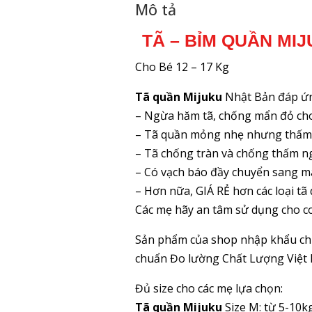
Mô tả
TÃ – BỈM QUẦN MI
Cho Bé 12 – 17 Kg
Tã quần Mijuku
Nhật Bản đáp ứn
– Ngừa hăm tã, chống mẩn đỏ cho 
– Tã quần mỏng nhẹ nhưng thấm h
– Tã chống tràn và chống thấm n
– Có vạch báo đầy chuyển sang màu
– Hơn nữa, GIÁ RẺ hơn các loại 
Các mẹ hãy an tâm sử dụng cho co
Sản phẩm của shop nhập khẩu chí
chuẩn Đo lường Chất Lượng Việt 
Đủ size cho các mẹ lựa chọn:
Tã quần Mijuku
Size M: từ 5-10k