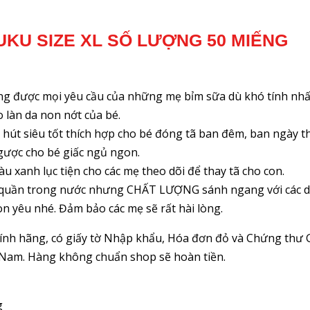
JUKU SIZE XL SỐ LƯỢNG 50 MIẾNG
g được mọi yêu cầu của những mẹ bỉm sữa dù khó tính nhấ
làn da non nớt của bé.
út siêu tốt thích hợp cho bé đóng tã ban đêm, ban ngày th
gược cho bé giấc ngủ ngon.
 xanh lục tiện cho các mẹ theo dõi để thay tã cho con.
tã quần trong nước nhưng CHẤT LƯỢNG sánh ngang với các dò
n yêu nhé. Đảm bảo các mẹ sẽ rất hài lòng.
nh hãng, có giấy tờ Nhập khẩu, Hóa đơn đỏ và Chứng thư 
Nam. Hàng không chuẩn shop sẽ hoàn tiền.
g