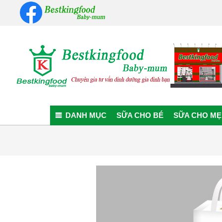
Skip
to
content
Bestkingfood
Baby-
DANH MỤC
SỮA CHO BÉ
SỮA CHO MẸ
mum