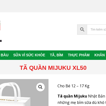
 BẦU
SỮA VÌ SỨC KHỎE
TÃ, BỈM
THỰC PHẨM
KHĂN
Primary
Navigation
TÃ QUẦN MIJUKU XL50
Menu
Cho Bé 12 – 17 Kg
Tã quần Mijuku
Nhật Bản 
những mẹ bỉm sữa dù khó t