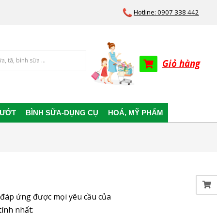
Hotline: 0907 338 442
Giỏ hàng
 ƯỚT
BÌNH SỮA-DỤNG CỤ
HOÁ, MỸ PHẨM
đáp ứng được mọi yêu cầu của
ính nhất: