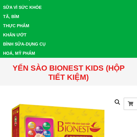
SỮA VÌ SỨC KHỎE
TÃ, BỈM
THỰC PHẨM
KHĂN ƯỚT
BÌNH SỮA-DỤNG CỤ
HOÁ, MỸ PHẨM
YẾN SÀO BIONEST KIDS (HỘP
TIẾT KIỆM)