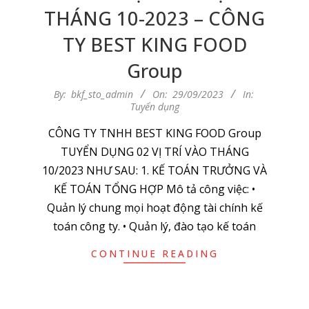
THÁNG 10-2023 – CÔNG
TY BEST KING FOOD
Group
2023-
By:
bkf_sto_admin
On:
29/09/2023
In:
Tuyển dụng
09-
29
CÔNG TY TNHH BEST KING FOOD Group
TUYỂN DỤNG 02 VỊ TRÍ VÀO THÁNG
10/2023 NHƯ SAU: 1. KẾ TOÁN TRƯỞNG VÀ
KẾ TOÁN TỔNG HỢP Mô tả công việc: •
Quản lý chung mọi hoạt động tài chính kế
toán công ty. • Quản lý, đào tạo kế toán
CONTINUE READING