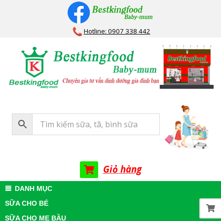
Skip
to
Hotline: 0907 338 442
content
Bestkingfood
Baby-
mum
Giỏ hàng
Primary
DANH MỤC
Navigation
SỮA CHO BÉ
Menu
SỮA CHO MẸ BẦU