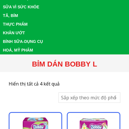
SỮA VÌ SỨC KHỎE
TÃ, BỈM
THỰC PHẨM
KHĂN ƯỚT
BÌNH SỮA-DỤNG CỤ
HOÁ, MỸ PHẨM
BỈM DÁN BOBBY L
Đã
Hiển thị tất cả 4 kết quả
sắp
xếp
theo
mức
độ