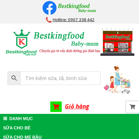
Skip
to
Hotline: 0907 338 442
content
Bestkingfood
Baby-
mum
Giỏ hàng
Primary
DANH MỤC
Navigation
SỮA CHO BÉ
Menu
SỮA CHO MẸ BẦU