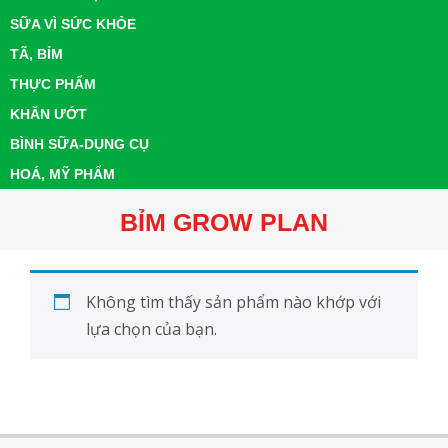
SỮA VÌ SỨC KHỎE
TÃ, BỈM
THỰC PHẨM
KHĂN ƯỚT
BÌNH SỮA-DỤNG CỤ
HOÁ, MỸ PHẨM
BỈM GROW PLAN
Không tìm thấy sản phẩm nào khớp với
lựa chọn của bạn.