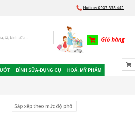
Hotline: 0907 338 442
Giỏ hàng
 ƯỚT
BÌNH SỮA-DỤNG CỤ
HOÁ, MỸ PHẨM