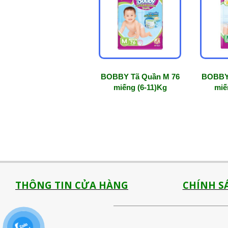
mức
độ
phổ
biến
BOBBY Tã Quần M 76
BOBBY 
miếng (6-11)Kg
miế
THÔNG TIN CỬA HÀNG
CHÍNH S