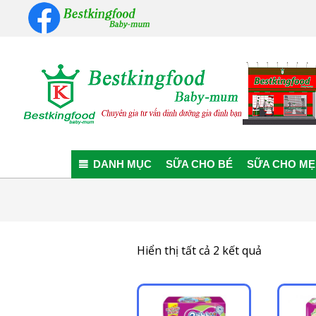
Skip
to
content
Bestkingfood
Baby-
DANH MỤC
SỮA CHO BÉ
SỮA CHO MẸ
mum
Đã
Hiển thị tất cả 2 kết quả
sắp
xếp
theo