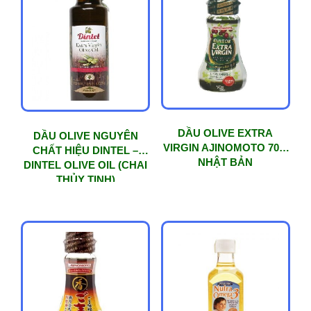
độ
phổ
biến
DẦU OLIVE EXTRA
DẦU OLIVE NGUYÊN
VIRGIN AJINOMOTO 70G
CHẤT HIỆU DINTEL –
NHẬT BẢN
DINTEL OLIVE OIL (CHAI
THỦY TINH)