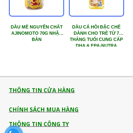
DẦU MÈ NGUYÊN CHẤT
DẦU CÁ HỒI ĐẶC CHẾ
AJINOMOTO 70G NHẬT
DÀNH CHO TRẺ TỪ 7
BẢN
THÁNG TUỔI CUNG CẤP
DHA & EPA-NUTRA
OMEGA3
THÔNG TIN CỬA HÀNG
CHÍNH SÁCH MUA HÀNG
THÔNG TIN CÔNG TY