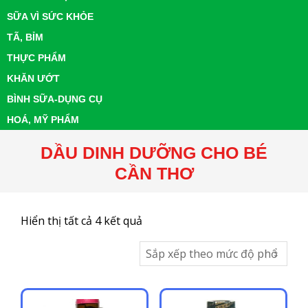
SỮA VÌ SỨC KHỎE
TÃ, BỈM
THỰC PHẨM
KHĂN ƯỚT
BÌNH SỮA-DỤNG CỤ
HOÁ, MỸ PHẨM
DẦU DINH DƯỠNG CHO BÉ
CẦN THƠ
Đã
Hiển thị tất cả 4 kết quả
sắp
xếp
theo
mức