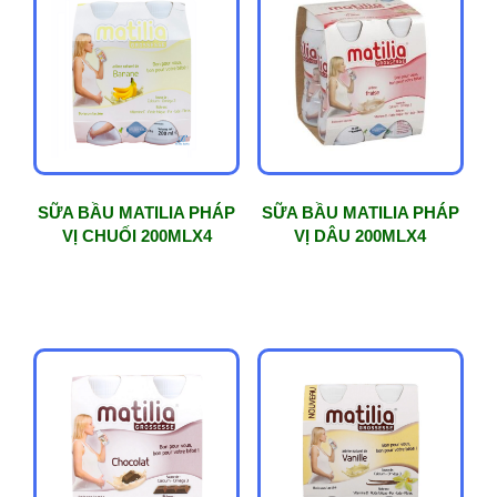
độ
phổ
biến
SỮA BẦU MATILIA PHÁP
SỮA BẦU MATILIA PHÁP
VỊ CHUỐI 200MLX4
VỊ DÂU 200MLX4