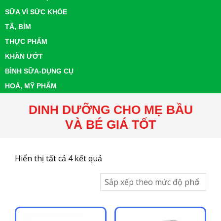
SỮA VÌ SỨC KHỎE
TÃ, BỈM
THỰC PHẨM
KHĂN ƯỚT
BÌNH SỮA-DỤNG CỤ
HOÁ, MỸ PHẨM
DINH DƯỠNG CHO MẸ BẦU
VÀ BÉ GIÁ TỐT
Đã
Hiển thị tất cả 4 kết quả
sắp
xếp
theo
mức