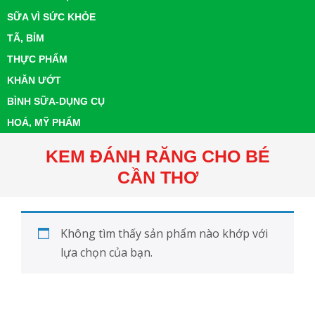
SỮA VÌ SỨC KHỎE
TÃ, BỈM
THỰC PHẨM
KHĂN ƯỚT
BÌNH SỮA-DỤNG CỤ
HOÁ, MỸ PHẨM
KEM ĐÁNH RĂNG CHO BÉ
CẦN THƠ
Không tìm thấy sản phẩm nào khớp với
lựa chọn của bạn.