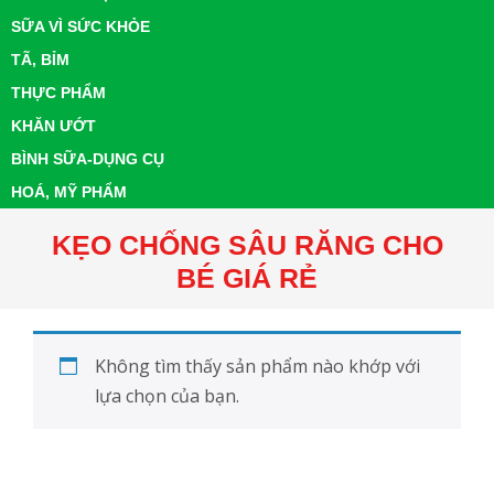
SỮA VÌ SỨC KHỎE
TÃ, BỈM
THỰC PHẨM
KHĂN ƯỚT
BÌNH SỮA-DỤNG CỤ
HOÁ, MỸ PHẨM
KẸO CHỐNG SÂU RĂNG CHO
BÉ GIÁ RẺ
Không tìm thấy sản phẩm nào khớp với
lựa chọn của bạn.