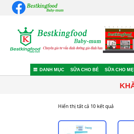
Skip
to
content
Bestkingfood
Baby-
DANH MỤC
SỮA CHO BÉ
SỮA CHO MẸ
mum
KHĂ
Đã
Hiển thị tất cả 10 kết quả
sắp
xếp
theo