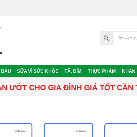
 BẦU
SỮA VÌ SỨC KHỎE
TÃ, BỈM
THỰC PHẨM
KHĂN
Primary
Navigation
N ƯỚT CHO GIA ĐÌNH GIÁ TỐT CẦN
Menu