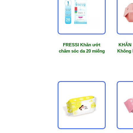
mức
độ
phổ
biến
FRESSI Khăn ướt
KHĂN
chăm sóc da 20 miếng
Không 