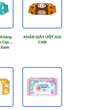
 Không
KHĂN GIẤY ƯỚT AGI
m Cánh
CAM
– Xanh