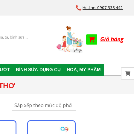
Hotline: 0907 338 442
Giỏ hàng
 ƯỚT
BÌNH SỮA-DỤNG CỤ
HOÁ, MỸ PHẨM
 THƠ