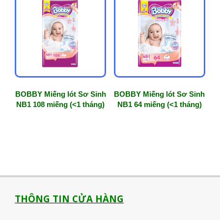
độ
phổ
biến
BOBBY Miếng lót Sơ Sinh
BOBBY Miếng lót Sơ Sinh
NB1 108 miếng (<1 tháng)
NB1 64 miếng (<1 tháng)
THÔNG TIN CỬA HÀNG