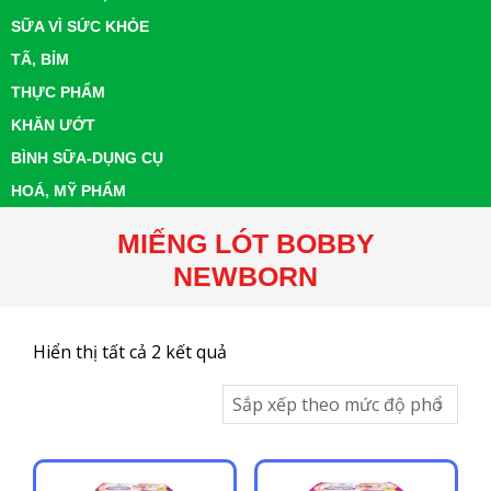
SỮA VÌ SỨC KHỎE
TÃ, BỈM
THỰC PHẨM
KHĂN ƯỚT
BÌNH SỮA-DỤNG CỤ
HOÁ, MỸ PHẨM
MIẾNG LÓT BOBBY
NEWBORN
Đã
Hiển thị tất cả 2 kết quả
sắp
xếp
theo
mức