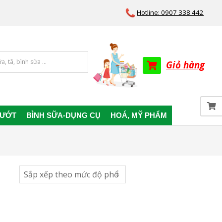
Hotline: 0907 338 442
Giỏ hàng
 ƯỚT
BÌNH SỮA-DỤNG CỤ
HOÁ, MỸ PHẨM