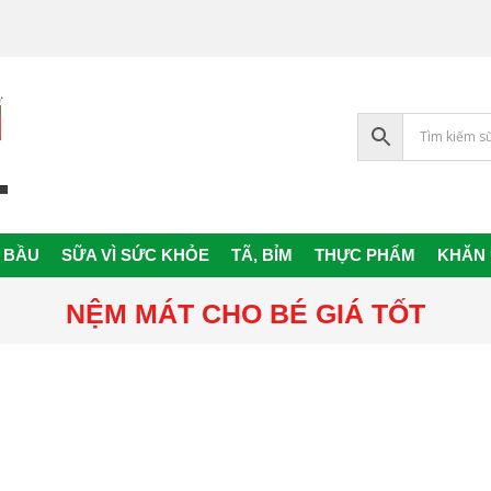
 BẦU
SỮA VÌ SỨC KHỎE
TÃ, BỈM
THỰC PHẨM
KHĂN
Primary
Navigation
NỆM MÁT CHO BÉ GIÁ TỐT
Menu