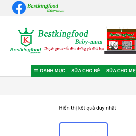
Skip
to
content
Bestkingfood
Baby-
DANH MỤC
SỮA CHO BÉ
SỮA CHO MẸ
mum
Hiển thị kết quả duy nhất