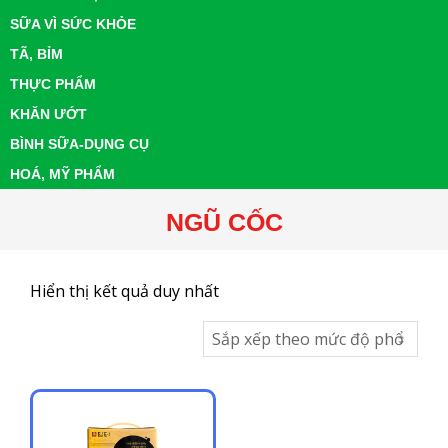
SỮA VÌ SỨC KHỎE
TÃ, BỈM
THỰC PHẨM
KHĂN ƯỚT
BÌNH SỮA-DỤNG CỤ
HOÁ, MỸ PHẨM
NGŨ CỐC
Hiển thị kết quả duy nhất