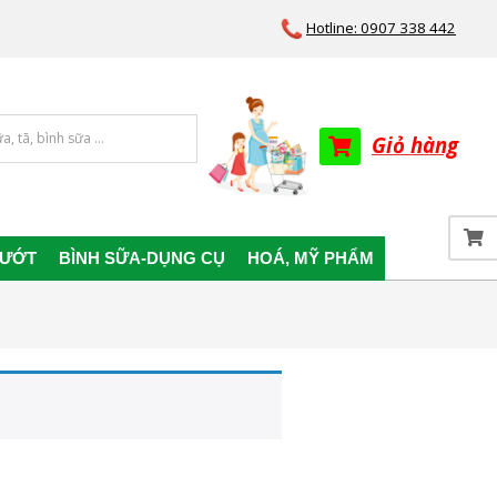
Hotline: 0907 338 442
Giỏ hàng
 ƯỚT
BÌNH SỮA-DỤNG CỤ
HOÁ, MỸ PHẨM