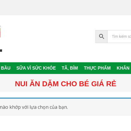
 BẦU
SỮA VÌ SỨC KHỎE
TÃ, BỈM
THỰC PHẨM
KHĂN
Primary
Navigation
NUI ĂN DẶM CHO BÉ GIÁ RẺ
Menu
nào khớp với lựa chọn của bạn.