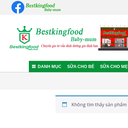
Skip
to
content
Bestkingfood
Baby-
DANH MỤC
SỮA CHO BÉ
SỮA CHO MẸ
mum
Không tìm thấy sản phẩm 