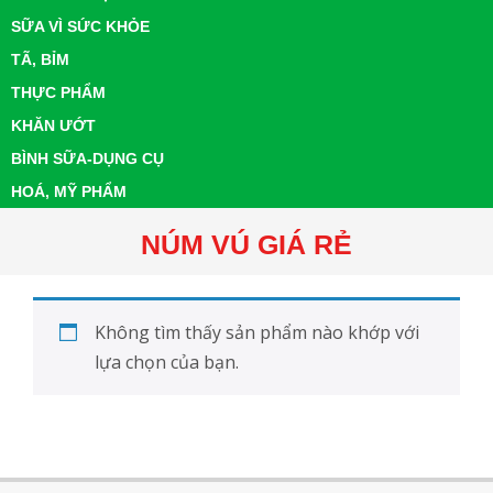
SỮA VÌ SỨC KHỎE
TÃ, BỈM
THỰC PHẨM
KHĂN ƯỚT
BÌNH SỮA-DỤNG CỤ
HOÁ, MỸ PHẨM
NÚM VÚ GIÁ RẺ
Không tìm thấy sản phẩm nào khớp với
lựa chọn của bạn.