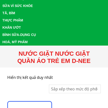
SỮA VÌ SỨC KHỎE
TÃ, BỈM
THỰC PHẨM
KHĂN ƯỚT
BÌNH SỮA-DỤNG CỤ
HOÁ, MỸ PHẨM
NƯỚC GIẶT NƯỚC GIẶT
QUẦN ÁO TRẺ EM D-NEE
Hiển thị kết quả duy nhất