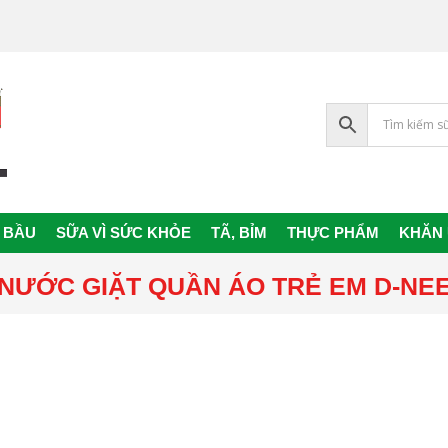
 BẦU
SỮA VÌ SỨC KHỎE
TÃ, BỈM
THỰC PHẨM
KHĂN
Primary
Navigation
NƯỚC GIẶT QUẦN ÁO TRẺ EM D-NE
Menu