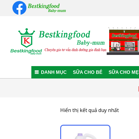
Skip
to
content
Bestkingfood
Baby-
DANH MỤC
SỮA CHO BÉ
SỮA CHO MẸ
mum
Hiển thị kết quả duy nhất