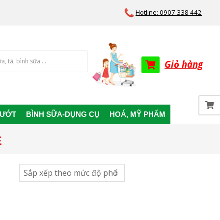
Hotline: 0907 338 442
Giỏ hàng
 ƯỚT
BÌNH SỮA-DỤNG CỤ
HOÁ, MỸ PHẨM
E