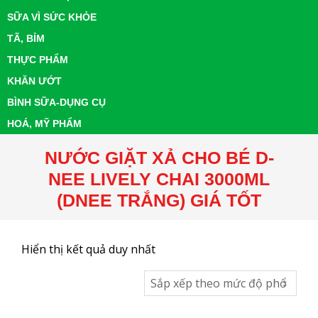
SỮA VÌ SỨC KHỎE
TÃ, BỈM
THỰC PHẨM
KHĂN ƯỚT
BÌNH SỮA-DỤNG CỤ
HOÁ, MỸ PHẨM
NƯỚC GIẶT XẢ CHO BÉ D-
NEE LIVELY CHAI 3000ML
(DNEE TRẮNG) GIÁ TỐT
Hiển thị kết quả duy nhất