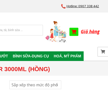
Hotline: 0907 338 442
Giỏ hàng
 ƯỚT
BÌNH SỮA-DỤNG CỤ
HOÁ, MỸ PHẨM
 3000ML (HỒNG)