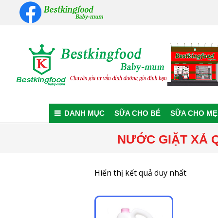
Skip
to
content
Bestkingfood
Baby-
DANH MỤC
SỮA CHO BÉ
SỮA CHO MẸ
mum
NƯỚC GIẶT XẢ 
Hiển thị kết quả duy nhất