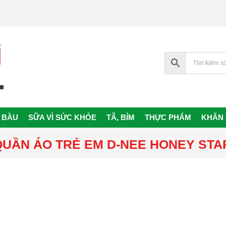
 BẦU
SỮA VÌ SỨC KHỎE
TÃ, BỈM
THỰC PHẨM
KHĂN
Primary
Navigation
QUẦN ÁO TRẺ EM D-NEE HONEY STAR
Menu