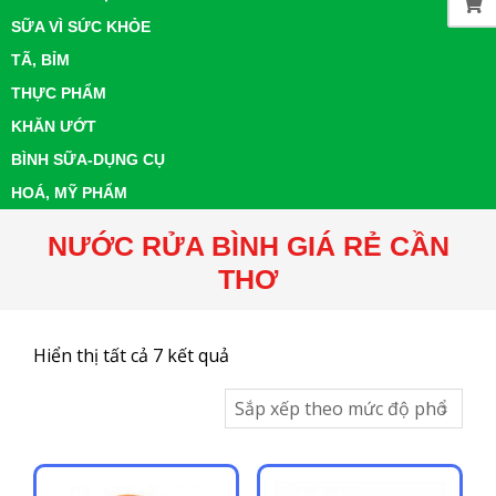
SỮA VÌ SỨC KHỎE
TÃ, BỈM
THỰC PHẨM
KHĂN ƯỚT
BÌNH SỮA-DỤNG CỤ
HOÁ, MỸ PHẨM
NƯỚC RỬA BÌNH GIÁ RẺ CẦN
THƠ
Đã
Hiển thị tất cả 7 kết quả
sắp
xếp
theo
mức