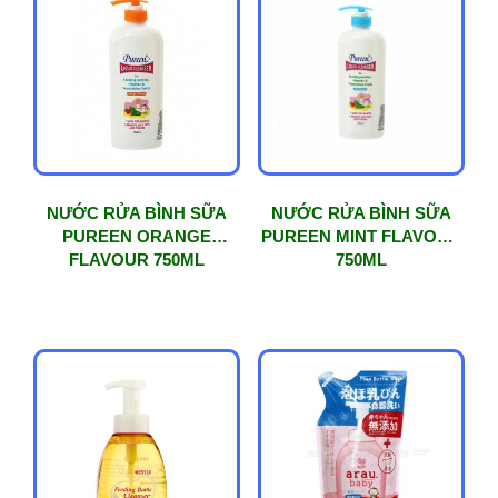
độ
phổ
biến
NƯỚC RỬA BÌNH SỮA
NƯỚC RỬA BÌNH SỮA
PUREEN ORANGE
PUREEN MINT FLAVOUR
FLAVOUR 750ML
750ML