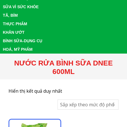
SỮA VÌ SỨC KHỎE
TÃ, BỈM
THỰC PHẨM
KHĂN ƯỚT
BÌNH SỮA-DỤNG CỤ
HOÁ, MỸ PHẨM
NƯỚC RỬA BÌNH SỮA DNEE
600ML
Hiển thị kết quả duy nhất