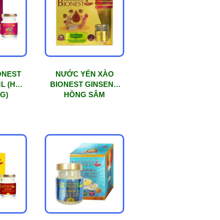
ONEST
NƯỚC YẾN XÀO
ML (HỘP
BIONEST GINSENG
G)
HỒNG SÂM