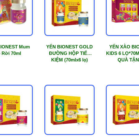
BIONEST Mum
YẾN BIONEST GOLD
YẾN XÀO BI
 Rời 70ml
ĐƯỜNG HỘP TIẾT
KIDS 6 LỌ*70
KIỆM (70mlx6 lọ)
QUÀ TẶN