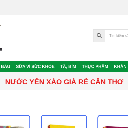
 BẦU
SỮA VÌ SỨC KHỎE
TÃ, BỈM
THỰC PHẨM
KHĂN
Primary
Navigation
NƯỚC YẾN XÀO GIÁ RẺ CẦN THƠ
Menu