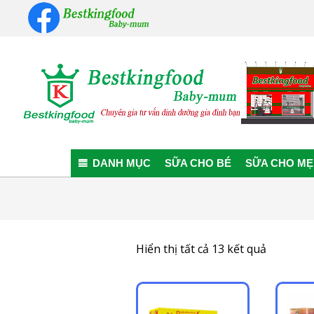
Skip
to
content
Bestkingfood
Baby-
DANH MỤC
SỮA CHO BÉ
SỮA CHO MẸ
mum
Đã
Hiển thị tất cả 13 kết quả
sắp
xếp
theo