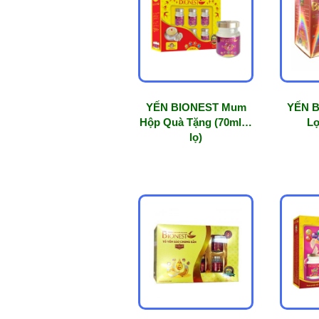
mức
độ
phổ
biến
YẾN BIONEST Mum
YẾN 
Hộp Quà Tặng (70mlx6
Lọ
lọ)