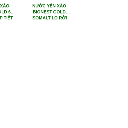
 XÀO
NƯỚC YẾN XÀO
OLD 6
BIONEST GOLD
P TIẾT
ISOMALT LỌ RỜI