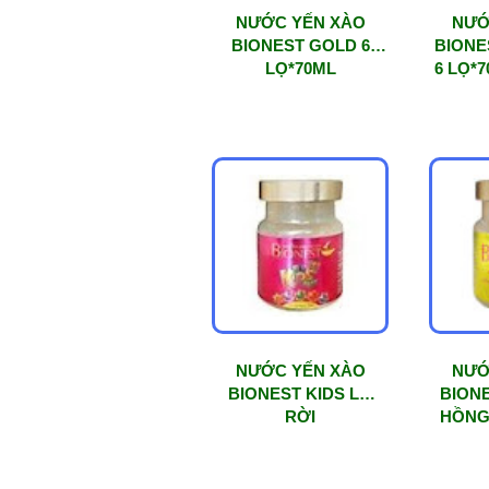
NƯỚC YẾN XÀO
NƯỚ
BIONEST GOLD 6
BIONE
LỌ*70ML
6 LỌ*
NƯỚC YẾN XÀO
NƯỚ
BIONEST KIDS LỌ
BION
RỜI
HỒNG