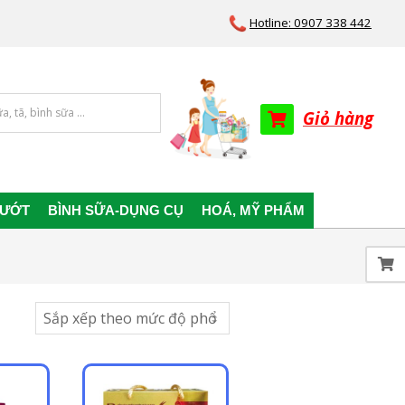
Hotline: 0907 338 442
Giỏ hàng
 ƯỚT
BÌNH SỮA-DỤNG CỤ
HOÁ, MỸ PHẨM