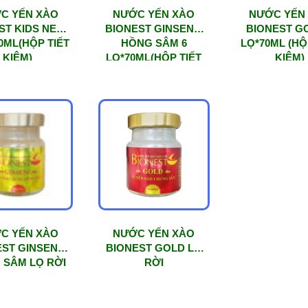
C YẾN XÀO
NƯỚC YẾN XÀO
NƯỚC YẾN
ST KIDS NEST
BIONEST GINSENG
BIONEST G
70ML(HỘP TIẾT
HỒNG SÂM 6
LỌ*70ML (HỘ
KIỆM)
LỌ*70ML(HỘP TIẾT
KIỆM)
KIỆM)
C YẾN XÀO
NƯỚC YẾN XÀO
EST GINSENG
BIONEST GOLD LỌ
 SÂM LỌ RỜI
RỜI