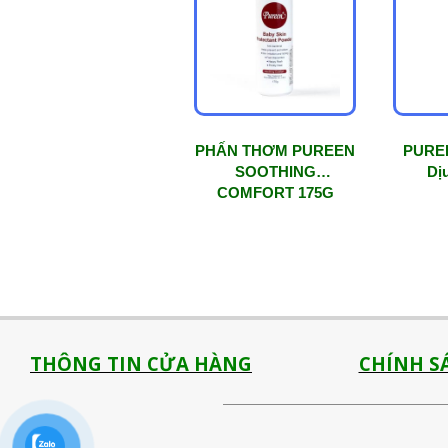
mức
độ
phổ
biến
PHẤN THƠM PUREEN
PURE
SOOTHING
Dị
COMFORT 175G
THÔNG TIN CỬA HÀNG
CHÍNH S