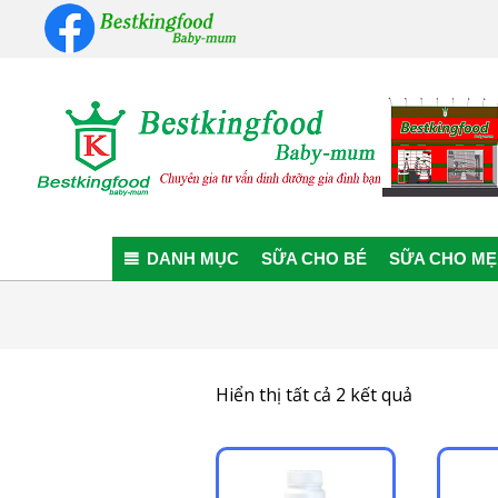
Skip
to
content
Bestkingfood
Baby-
DANH MỤC
SỮA CHO BÉ
SỮA CHO MẸ
mum
Đã
Hiển thị tất cả 2 kết quả
sắp
xếp
theo