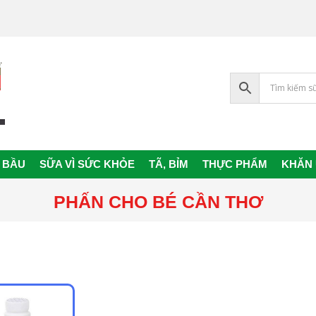
 BẦU
SỮA VÌ SỨC KHỎE
TÃ, BỈM
THỰC PHẨM
KHĂN
Primary
Navigation
PHẤN CHO BÉ CẦN THƠ
Menu