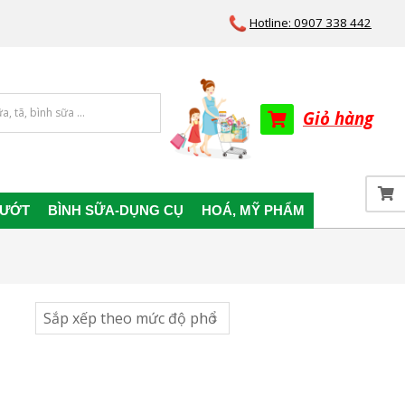
Hotline: 0907 338 442
Giỏ hàng
 ƯỚT
BÌNH SỮA-DỤNG CỤ
HOÁ, MỸ PHẨM