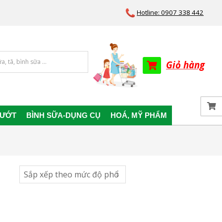
Hotline: 0907 338 442
Giỏ hàng
 ƯỚT
BÌNH SỮA-DỤNG CỤ
HOÁ, MỸ PHẨM