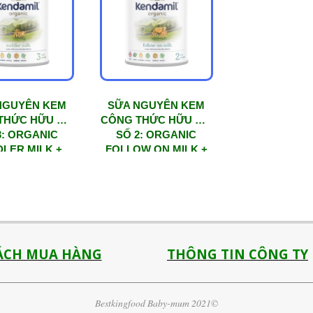
NGUYÊN KEM
SỮA NGUYÊN KEM
THỨC HỮU CƠ
CÔNG THỨC HỮU CƠ
3: ORGANIC
SỐ 2: ORGANIC
LER MILK +
FOLLOW ON MILK +
00G) Dành cho
HMO (800G) Dành cho
 1-3 tuổi – Bổ
trẻ từ 6-12 tháng tuổi –
ung HMOs
Bổ sung HMOs
ÁCH MUA HÀNG
THÔNG TIN CÔNG TY
Bestkingfood Baby-mum 2021©