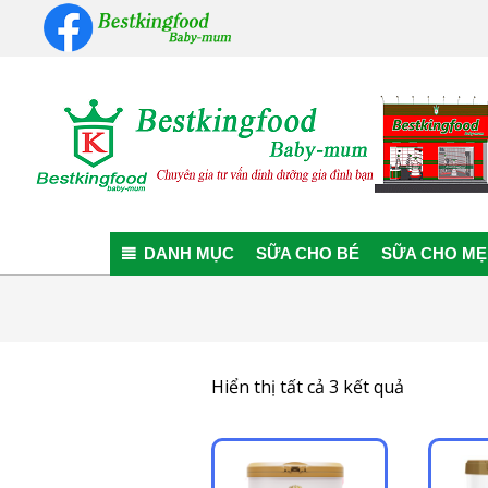
Skip
to
content
Bestkingfood
Baby-
DANH MỤC
SỮA CHO BÉ
SỮA CHO MẸ
mum
Đã
Hiển thị tất cả 3 kết quả
sắp
xếp
theo