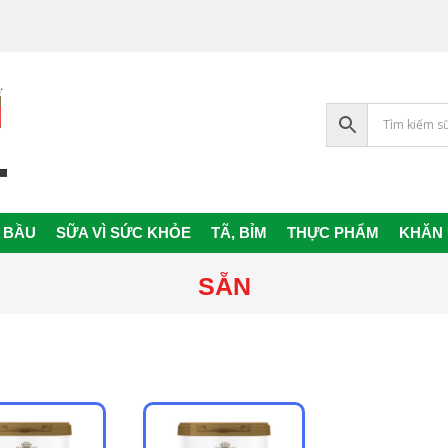
 BẦU
SỮA VÌ SỨC KHỎE
TÃ, BỈM
THỰC PHẨM
KHĂN
Primary
Navigation
SẴN
Menu