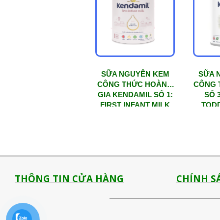
mức
độ
phổ
biến
SỮA NGUYÊN KEM
SỮA 
CÔNG THỨC HOÀNG
CÔNG 
GIA KENDAMIL SỐ 1:
SỐ 
FIRST INFANT MILK
TODD
(900G) Dành cho bé từ
HMO (8
0 – 6 tháng tuổi
trẻ từ
s
THÔNG TIN CỬA HÀNG
CHÍNH S