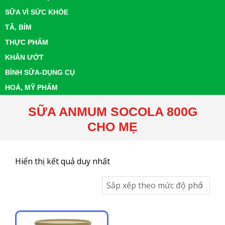
SỮA VÌ SỨC KHỎE
TÃ, BỈM
THỰC PHẨM
KHĂN ƯỚT
BÌNH SỮA-DỤNG CỤ
HOÁ, MỸ PHẨM
SỮA ANMUM SOCOLA 800G
CHO MẸ
Hiển thị kết quả duy nhất