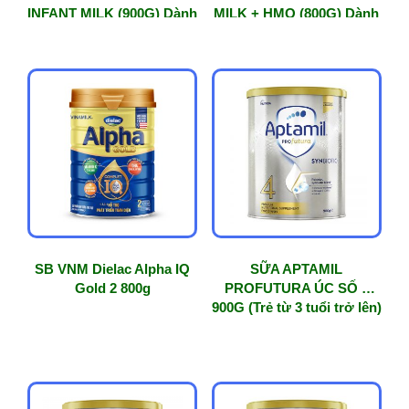
INFANT MILK (900G) Dành
MILK + HMO (800G) Dành
cho bé từ 0 – 6 tháng tuổi
cho trẻ từ 1-3 tuổi – Bổ
sung HMOs
SB VNM Dielac Alpha IQ
SỮA APTAMIL
Gold 2 800g
PROFUTURA ÚC SỐ 4
900G (Trẻ từ 3 tuổi trở lên)