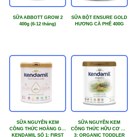
SỮA ABBOTT GROW 2
SỮA BỘT ENSURE GOLD
400g (6-12 tháng)
HƯƠNG CÀ PHÊ 400G
SỮA NGUYÊN KEM
SỮA NGUYÊN KEM
CÔNG THỨC HOÀNG GIA
CÔNG THỨC HỮU CƠ SỐ
KENDAMIL SỐ 1: FIRST
3: ORGANIC TODDLER