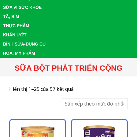
SỮA VÌ SỨC KHỎE
TÃ, BỈM
THỰC PHẨM
KHĂN ƯỚT
BÌNH SỮA-DỤNG CỤ
HOÁ, MỸ PHẨM
SỮA BỘT PHÁT TRIỂN CỘNG
Đã
Hiển thị 1–25 của 97 kết quả
sắp
xếp
theo
mức
độ