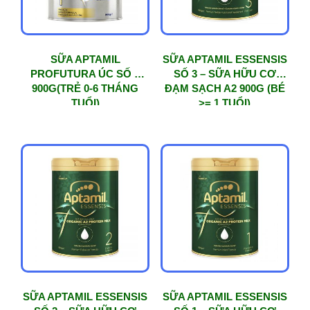
SỮA APTAMIL
SỮA APTAMIL ESSENSIS
PROFUTURA ÚC SỐ 1
SỐ 3 – SỮA HỮU CƠ
900G(TRẺ 0-6 THÁNG
ĐẠM SẠCH A2 900G (BÉ
TUỔI)
>= 1 TUỔI)
SỮA APTAMIL ESSENSIS
SỮA APTAMIL ESSENSIS