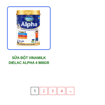
SỮA BỘT VINAMILK
DIELAC ALPHA 4 900GR
1
2
3
4
→