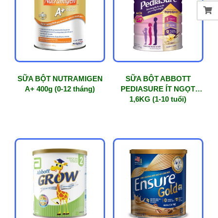
phổ
biến
SỮA BỘT NUTRAMIGEN
SỮA BỘT ABBOTT
A+ 400g (0-12 tháng)
PEDIASURE ÍT NGỌT
1,6KG (1-10 tuổi)