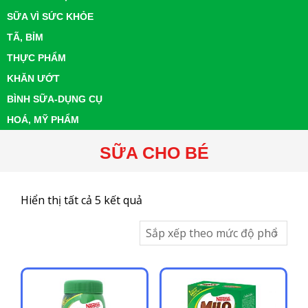
SỮA VÌ SỨC KHỎE
TÃ, BỈM
THỰC PHẨM
KHĂN ƯỚT
BÌNH SỮA-DỤNG CỤ
HOÁ, MỸ PHẨM
SỮA CHO BÉ
Đã
Hiển thị tất cả 5 kết quả
sắp
xếp
theo
mức
độ