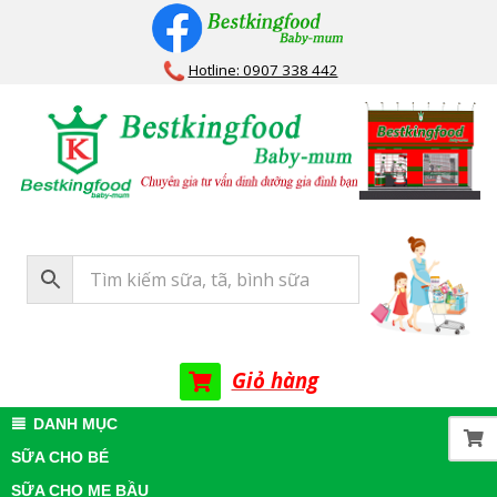
Skip
to
Hotline: 0907 338 442
content
Bestkingfood
Baby-
mum
Giỏ hàng
Primary
DANH MỤC
Navigation
SỮA CHO BÉ
Menu
SỮA CHO MẸ BẦU