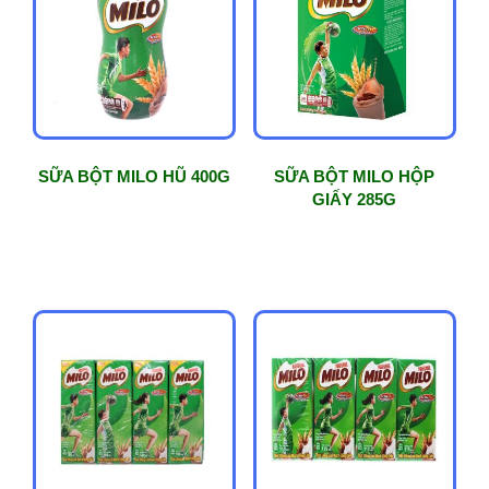
phổ
biến
SỮA BỘT MILO HŨ 400G
SỮA BỘT MILO HỘP
GIẤY 285G