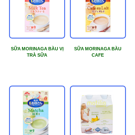
phổ
biến
SỮA MORINAGA BẦU VỊ
SỮA MORINAGA BẦU
TRÀ SỮA
CAFE