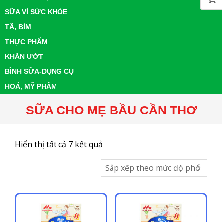
SỮA VÌ SỨC KHỎE
TÃ, BỈM
THỰC PHẨM
KHĂN ƯỚT
BÌNH SỮA-DỤNG CỤ
HOÁ, MỸ PHẨM
SỮA CHO MẸ BẦU CẦN THƠ
Đã
Hiển thị tất cả 7 kết quả
sắp
xếp
theo
mức
độ