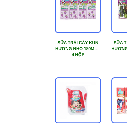
mức
độ
phổ
biến
SỮA TRÁI CÂY KUN
SỮA T
HƯƠNG NHO 180ML X
HƯƠNG
4 HỘP