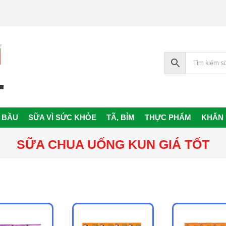
 BẦU
SỮA VÌ SỨC KHỎE
TÃ, BỈM
THỰC PHẨM
KHĂN
Primary
Navigation
SỮA CHUA UỐNG KUN GIÁ TỐT
Menu