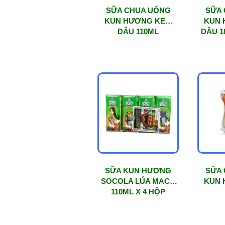
SỮA CHUA UỐNG
SỮA
KUN HƯƠNG KEM
KUN 
DÂU 110ML
DÂU 1
SỮA KUN HƯƠNG
SỮA
SOCOLA LÚA MACH
KUN 
110ML X 4 HỘP