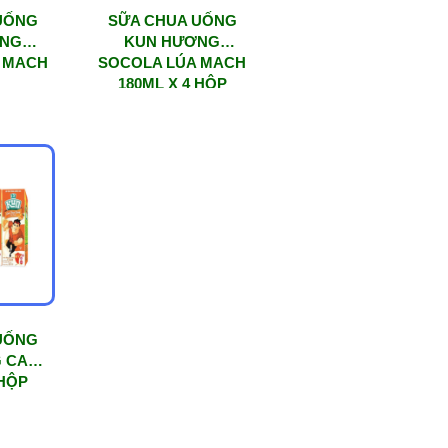
UỐNG
SỮA CHUA UỐNG
ƠNG
KUN HƯƠNG
 MACH
SOCOLA LÚA MACH
180ML X 4 HỘP
UỐNG
 CAM
 HỘP