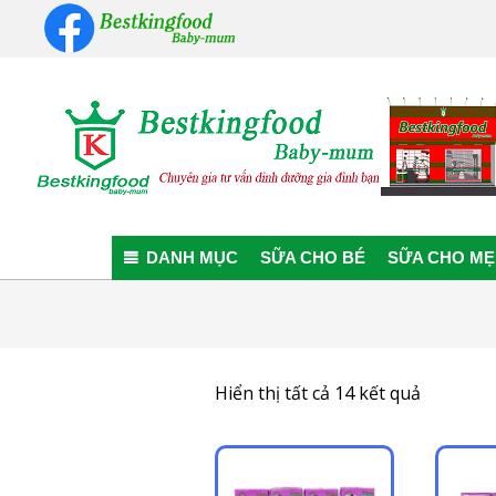
Skip
to
content
Bestkingfood
Baby-
DANH MỤC
SỮA CHO BÉ
SỮA CHO MẸ
mum
Đã
Hiển thị tất cả 14 kết quả
sắp
xếp
theo