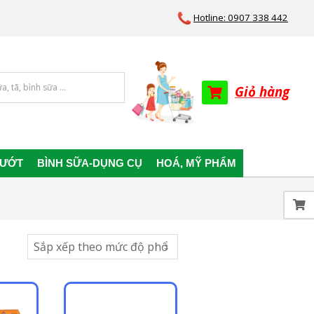
Hotline: 0907 338 442
Giỏ hàng
 ƯỚT
BÌNH SỮA-DỤNG CỤ
HOÁ, MỸ PHẨM