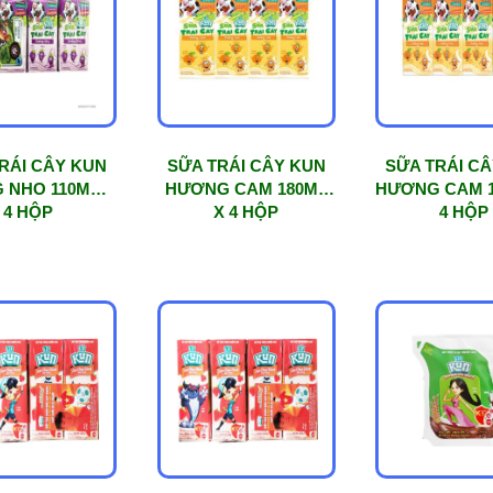
RÁI CÂY KUN
SỮA TRÁI CÂY KUN
SỮA TRÁI C
 NHO 110ML X
HƯƠNG CAM 180ML
HƯƠNG CAM 1
4 HỘP
X 4 HỘP
4 HỘP