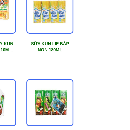
ÂY KUN
SỮA KUN LIF BẮP
10ML X
NON 180ML