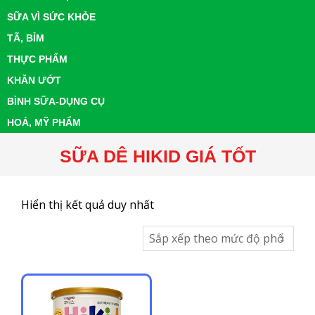
SỮA VÌ SỨC KHỎE
TÃ, BỈM
THỰC PHẨM
KHĂN ƯỚT
BÌNH SỮA-DỤNG CỤ
HOÁ, MỸ PHẨM
SỮA DÊ HIKID GIÁ TỐT
Hiển thị kết quả duy nhất