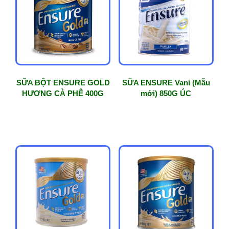
phổ
biến
SỮA BỘT ENSURE GOLD
SỮA ENSURE Vani (Mẫu
HƯƠNG CÀ PHÊ 400G
mới) 850G ÚC