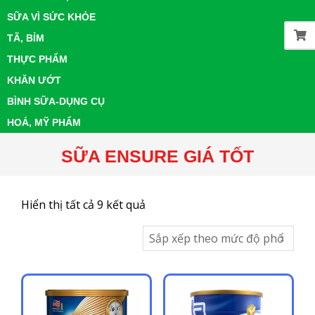
SỮA VÌ SỨC KHỎE
TÃ, BỈM
THỰC PHẨM
KHĂN ƯỚT
BÌNH SỮA-DỤNG CỤ
HOÁ, MỸ PHẨM
SỮA ENSURE GIÁ TỐT
Đã
Hiển thị tất cả 9 kết quả
sắp
xếp
theo
mức
độ