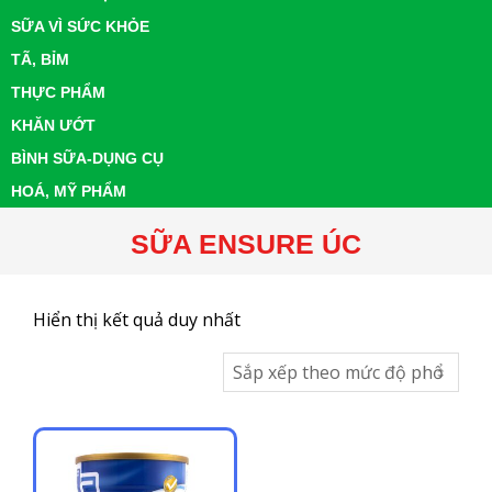
SỮA VÌ SỨC KHỎE
TÃ, BỈM
THỰC PHẨM
KHĂN ƯỚT
BÌNH SỮA-DỤNG CỤ
HOÁ, MỸ PHẨM
SỮA ENSURE ÚC
Hiển thị kết quả duy nhất