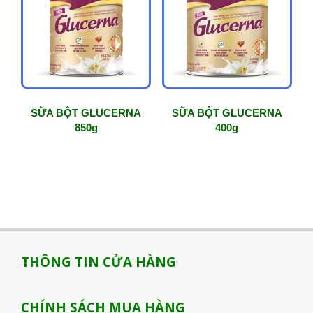
phổ
biến
SỮA BỘT GLUCERNA
SỮA BỘT GLUCERNA
850g
400g
THÔNG TIN CỬA HÀNG
CHÍNH SÁCH MUA HÀNG