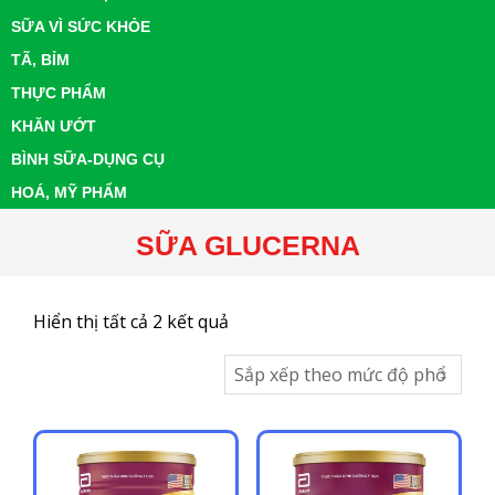
SỮA VÌ SỨC KHỎE
TÃ, BỈM
THỰC PHẨM
KHĂN ƯỚT
BÌNH SỮA-DỤNG CỤ
HOÁ, MỸ PHẨM
SỮA GLUCERNA
Đã
Hiển thị tất cả 2 kết quả
sắp
xếp
theo
mức
độ