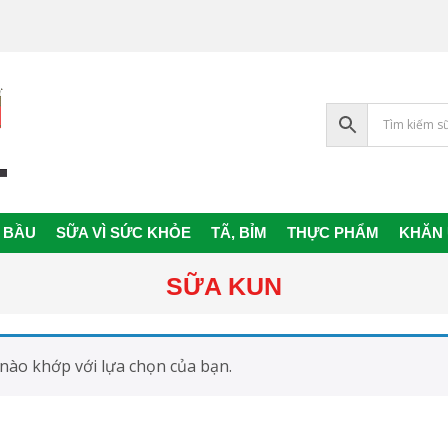
 BẦU
SỮA VÌ SỨC KHỎE
TÃ, BỈM
THỰC PHẨM
KHĂN
Primary
Navigation
SỮA KUN
Menu
nào khớp với lựa chọn của bạn.