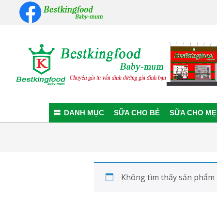
Skip
to
content
Bestkingfood
Baby-
DANH MỤC
SỮA CHO BÉ
SỮA CHO MẸ
mum
Không tìm thấy sản phẩm 