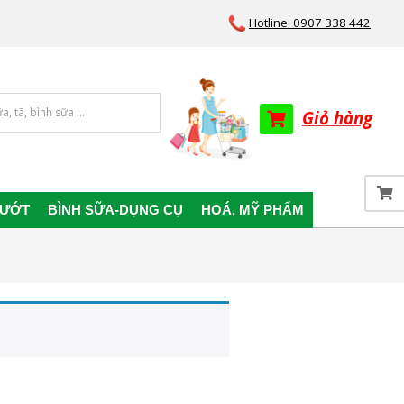
Hotline: 0907 338 442
Giỏ hàng
 ƯỚT
BÌNH SỮA-DỤNG CỤ
HOÁ, MỸ PHẨM