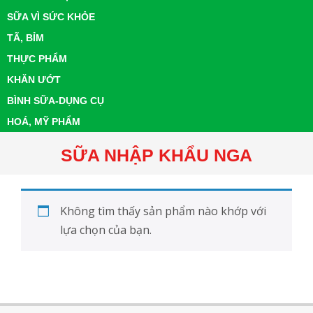
SỮA VÌ SỨC KHỎE
TÃ, BỈM
THỰC PHẨM
KHĂN ƯỚT
BÌNH SỮA-DỤNG CỤ
HOÁ, MỸ PHẨM
SỮA NHẬP KHẨU NGA
Không tìm thấy sản phẩm nào khớp với
lựa chọn của bạn.