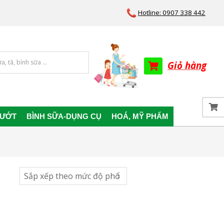
Hotline: 0907 338 442
Giỏ hàng
 ƯỚT
BÌNH SỮA-DỤNG CỤ
HOÁ, MỸ PHẨM