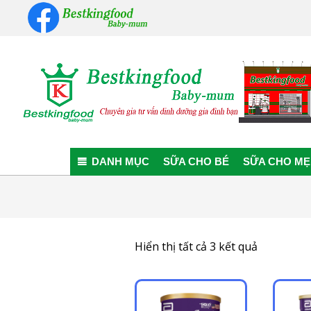
Skip
to
content
Bestkingfood
Baby-
DANH MỤC
SỮA CHO BÉ
SỮA CHO MẸ
mum
Đã
Hiển thị tất cả 3 kết quả
sắp
xếp
theo