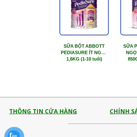
mức
độ
phổ
biến
SỮA BỘT ABBOTT
SỮA P
PEDIASURE ÍT NGỌT
NGỌT
1,6KG (1-10 tuổi)
850G
THÔNG TIN CỬA HÀNG
CHÍNH S