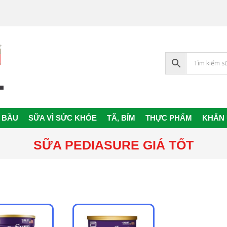
 BẦU
SỮA VÌ SỨC KHỎE
TÃ, BỈM
THỰC PHẨM
KHĂN
Primary
Navigation
SỮA PEDIASURE GIÁ TỐT
Menu