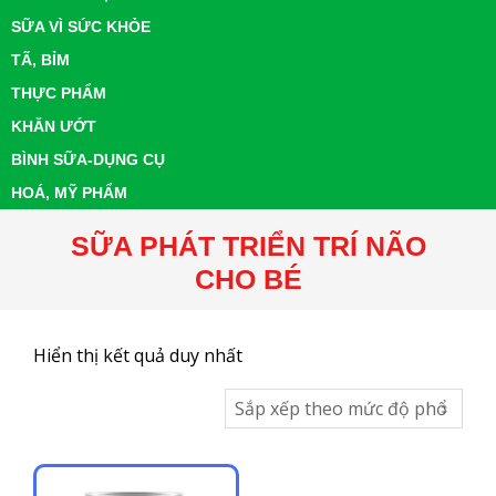
SỮA VÌ SỨC KHỎE
TÃ, BỈM
THỰC PHẨM
KHĂN ƯỚT
BÌNH SỮA-DỤNG CỤ
HOÁ, MỸ PHẨM
SỮA PHÁT TRIỂN TRÍ NÃO
CHO BÉ
Hiển thị kết quả duy nhất