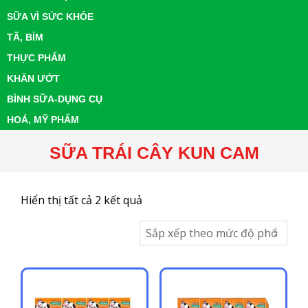
SỮA VÌ SỨC KHỎE
TÃ, BỈM
THỰC PHẨM
KHĂN ƯỚT
BÌNH SỮA-DỤNG CỤ
HOÁ, MỸ PHẨM
SỮA TRÁI CÂY KUN CAM
Đã
Hiển thị tất cả 2 kết quả
sắp
xếp
theo
mức
độ