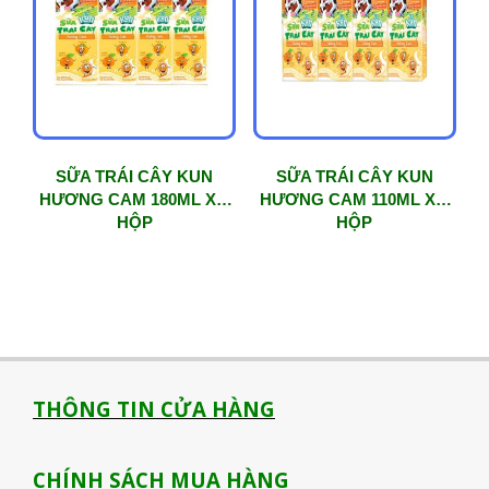
phổ
biến
SỮA TRÁI CÂY KUN
SỮA TRÁI CÂY KUN
HƯƠNG CAM 180ML X 4
HƯƠNG CAM 110ML X 4
HỘP
HỘP
THÔNG TIN CỬA HÀNG
CHÍNH SÁCH MUA HÀNG